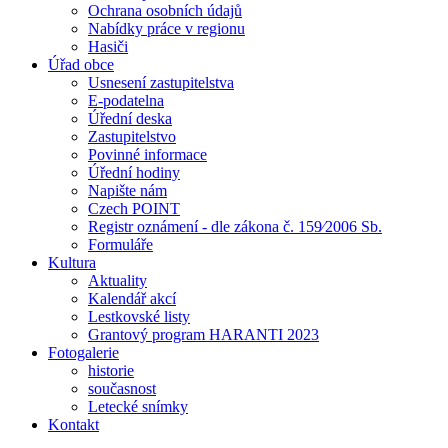
Ochrana osobních údajů
Nabídky práce v regionu
Hasiči
Úřad obce
Usnesení zastupitelstva
E-podatelna
Úřední deska
Zastupitelstvo
Povinné informace
Úřední hodiny
Napište nám
Czech POINT
Registr oznámení - dle zákona č. 159⁄2006 Sb.
Formuláře
Kultura
Aktuality
Kalendář akcí
Lestkovské listy
Grantový program HARANTI 2023
Fotogalerie
historie
současnost
Letecké snímky
Kontakt