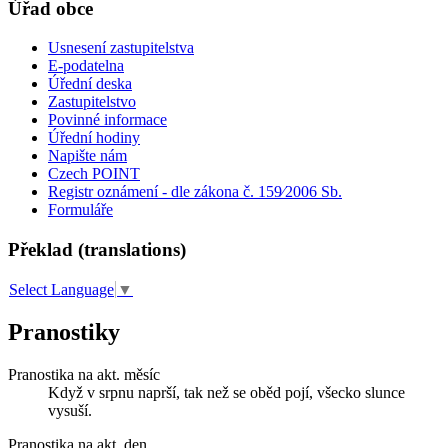
Úřad obce
Usnesení zastupitelstva
E-podatelna
Úřední deska
Zastupitelstvo
Povinné informace
Úřední hodiny
Napište nám
Czech POINT
Registr oznámení - dle zákona č. 159⁄2006 Sb.
Formuláře
Překlad (translations)
Select Language
▼
Pranostiky
Pranostika na akt. měsíc
Když v srpnu naprší, tak než se oběd pojí, všecko slunce
vysuší.
Pranostika na akt. den