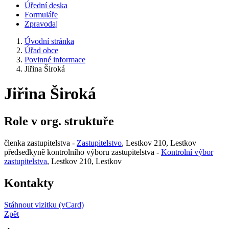
Úřední deska
Formuláře
Zpravodaj
Úvodní stránka
Úřad obce
Povinné informace
Jiřina Široká
Jiřina Široká
Role v org. struktuře
členka zastupitelstva -
Zastupitelstvo
, Lestkov 210, Lestkov
předsedkyně kontrolního výboru zastupitelstva -
Kontrolní výbor
zastupitelstva
, Lestkov 210, Lestkov
Kontakty
Stáhnout vizitku (vCard)
Zpět