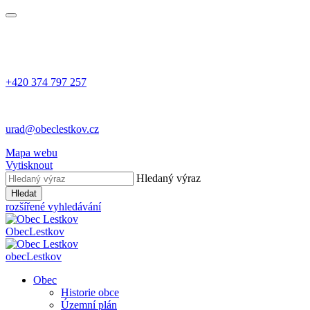
+420 374 797 257
urad@obeclestkov.cz
Mapa webu
Vytisknout
Hledaný výraz
Hledat
rozšířené vyhledávání
Obec
Lestkov
obec
Lestkov
Obec
Historie obce
Územní plán