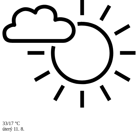
33/17 °C
úterý
11. 8.