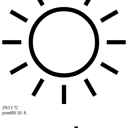
29/13 °C
pondělí
10. 8.