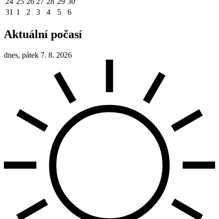
24
25
26
27
28
29
30
31
1
2
3
4
5
6
Aktuální počasí
dnes, pátek 7. 8. 2026