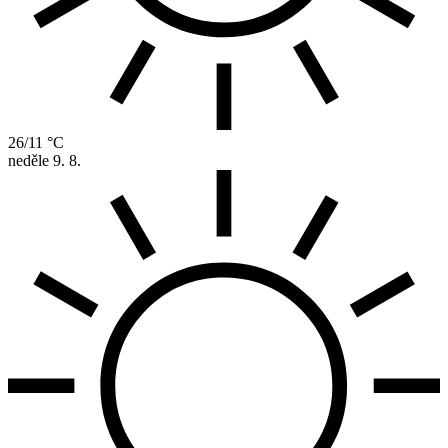
26/11 °C
neděle
9. 8.