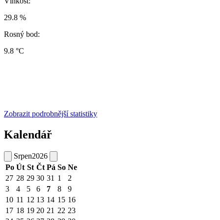
Vlhkost:
29.8 %
Rosný bod:
9.8 °C
Zobrazit podrobnější statistiky
Kalendář
Srpen
2026
Po
Út
St
Čt
Pá
So
Ne
27
28
29
30
31
1
2
3
4
5
6
7
8
9
10
11
12
13
14
15
16
17
18
19
20
21
22
23