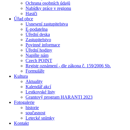
Ochrana osobních údajů
Nabídky práce v regionu
Hasiči
Úřad obce
Usnesení zastupitelstva
E-podatelna
Úřední deska
Zastupitelstvo
Povinné informace
Úřední hodiny
Napište nám
Czech POINT
Registr oznámení - dle zákona č. 159⁄2006 Sb.
Formuláře
Kultura
Aktuality
Kalendář akcí
Lestkovské listy
Grantový program HARANTI 2023
Fotogalerie
historie
současnost
Letecké snímky
Kontakt