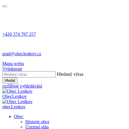
+420 374 797 257
urad@obeclestkov.cz
Mapa webu
Vytisknout
Hledaný výraz
Hledat
rozšířené vyhledávání
Obec
Lestkov
obec
Lestkov
Obec
Historie obce
Územní plán