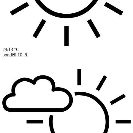
29/13 °C
pondělí
10. 8.