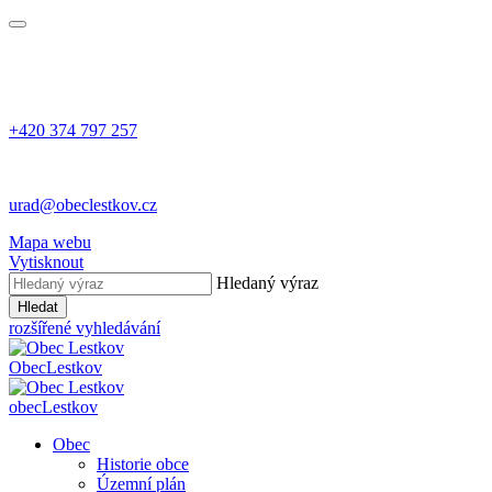
+420 374 797 257
urad@obeclestkov.cz
Mapa webu
Vytisknout
Hledaný výraz
Hledat
rozšířené vyhledávání
Obec
Lestkov
obec
Lestkov
Obec
Historie obce
Územní plán