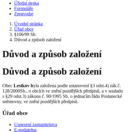
Úřední deska
Formuláře
Zpravodaj
Úvodní stránka
Úřad obce
§106⁄99 Sb.
Důvod a způsob založení
Důvod a způsob založení
Důvod a způsob založení
Obec
Lestkov b
yla založena podle ustanovení §3 odst.4) zák.č.
128/2000Sb., o obcích ve znění pozdějších předpisů, a v souladu
s §29 odst.3) zákona č. 90/1995 Sb. o jednacím řádu Poslanecké
sněmovny, ve znění pozdějších předpisů.
Úřad obce
Usnesení zastupitelstva
E-podatelna