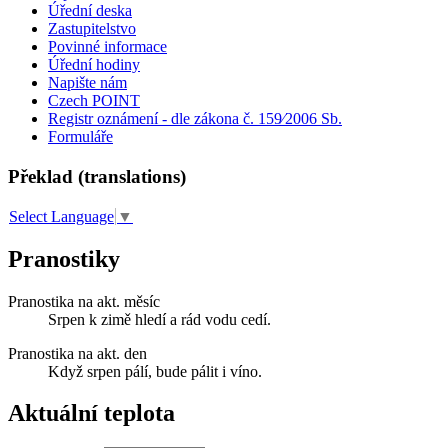
Úřední deska
Zastupitelstvo
Povinné informace
Úřední hodiny
Napište nám
Czech POINT
Registr oznámení - dle zákona č. 159⁄2006 Sb.
Formuláře
Překlad (translations)
Select Language
▼
Pranostiky
Pranostika na akt. měsíc
Srpen k zimě hledí a rád vodu cedí.
Pranostika na akt. den
Když srpen pálí, bude pálit i víno.
Aktuální teplota