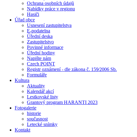
Ochrana osobních údajů
Nabídky práce v regionu
Hasiči
Úřad obce
Usnesení zastupitelstva
E-podatelna
Úřední deska
Zastupitelstvo
Povinné informace
Úřední hodiny
Napište nám
Czech POINT
Registr oznámení - dle zákona č. 159⁄2006 Sb.
Formuláře
Kultura
Aktuality
Kalendář akcí
Lestkovské listy
Grantový program HARANTI 2023
Fotogalerie
historie
současnost
Letecké snímky
Kontakt