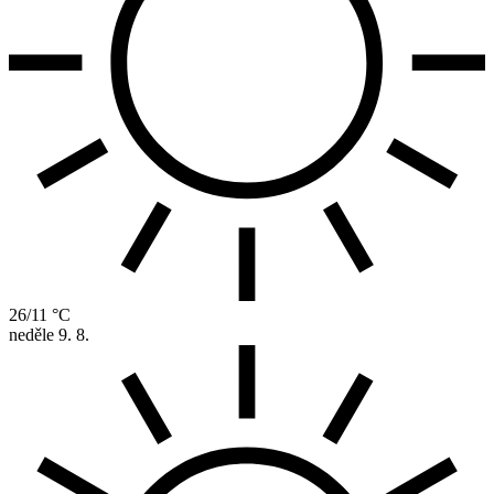
26/11 °C
neděle
9. 8.