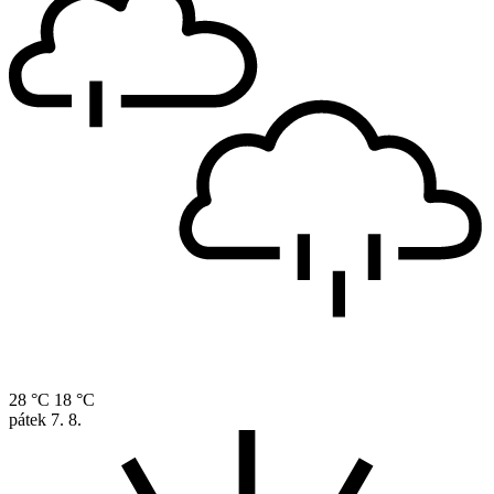
28 °C
18 °C
pátek
7. 8.