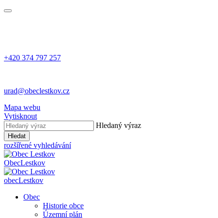
+420 374 797 257
urad@obeclestkov.cz
Mapa webu
Vytisknout
Hledaný výraz
Hledat
rozšířené vyhledávání
Obec
Lestkov
obec
Lestkov
Obec
Historie obce
Územní plán