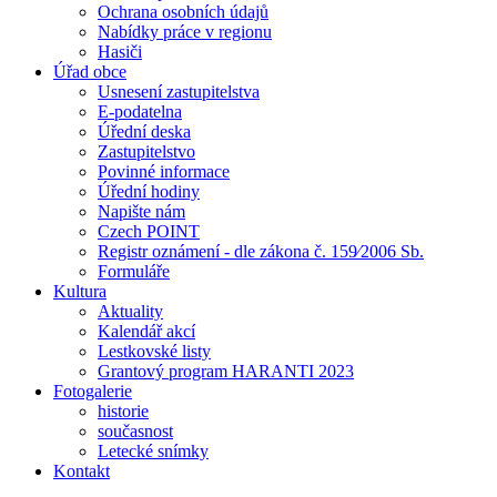
Ochrana osobních údajů
Nabídky práce v regionu
Hasiči
Úřad obce
Usnesení zastupitelstva
E-podatelna
Úřední deska
Zastupitelstvo
Povinné informace
Úřední hodiny
Napište nám
Czech POINT
Registr oznámení - dle zákona č. 159⁄2006 Sb.
Formuláře
Kultura
Aktuality
Kalendář akcí
Lestkovské listy
Grantový program HARANTI 2023
Fotogalerie
historie
současnost
Letecké snímky
Kontakt