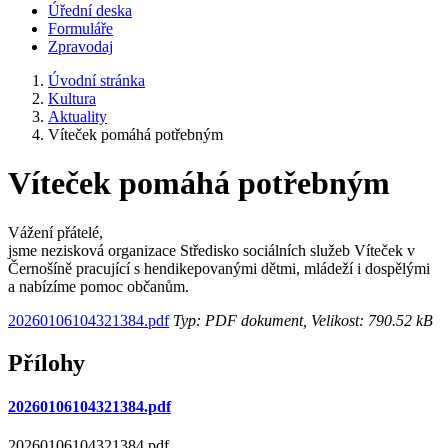
Úřední deska
Formuláře
Zpravodaj
Úvodní stránka
Kultura
Aktuality
Víteček pomáhá potřebným
Víteček pomáhá potřebným
Vážení přátelé,
jsme nezisková organizace Středisko sociálních služeb Víteček v
Černošíně pracující s hendikepovanými dětmi, mládeží i dospělými
a nabízíme pomoc občanům.
20260106104321384.pdf
Typ: PDF dokument, Velikost: 790.52 kB
Přílohy
20260106104321384.pdf
20260106104321384.pdf