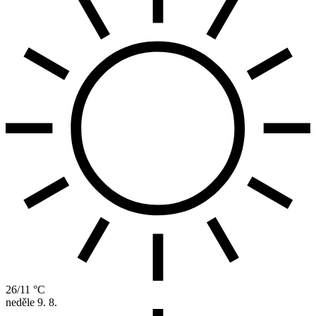
26/11 °C
neděle
9. 8.