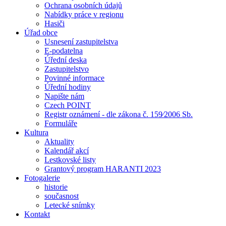
Ochrana osobních údajů
Nabídky práce v regionu
Hasiči
Úřad obce
Usnesení zastupitelstva
E-podatelna
Úřední deska
Zastupitelstvo
Povinné informace
Úřední hodiny
Napište nám
Czech POINT
Registr oznámení - dle zákona č. 159⁄2006 Sb.
Formuláře
Kultura
Aktuality
Kalendář akcí
Lestkovské listy
Grantový program HARANTI 2023
Fotogalerie
historie
současnost
Letecké snímky
Kontakt