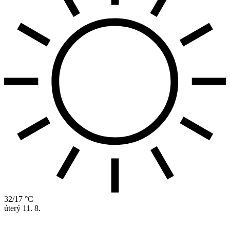
32/17 °C
úterý
11. 8.