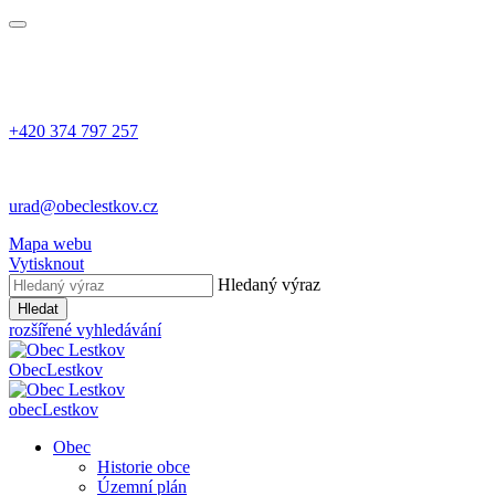
+420 374 797 257
urad@obeclestkov.cz
Mapa webu
Vytisknout
Hledaný výraz
Hledat
rozšířené vyhledávání
Obec
Lestkov
obec
Lestkov
Obec
Historie obce
Územní plán